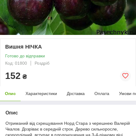
Вишня НІЧКА
Готово до відправки
Код: 01800
Роздріб
152
₴
Опис
Характеристики
Доставка
Оплата
Умови п
Опис
Отриманий від схрещування Норд Стара з черешнею Валерій
Чкалов. Дозріває в середній строк. Дерево сильноросле,
скороплідний, вступає в плодоношення на 3-4-річному віці.