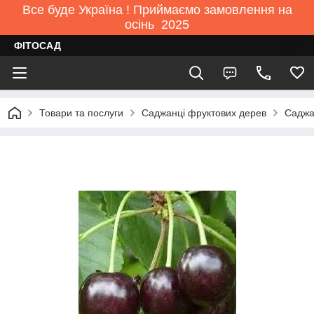
Все буде Україна ! Приймаємо замовлення на
осінь 2025
ФІТОСАД
Товари та послуги
Саджанці фруктових дерев
Саджа