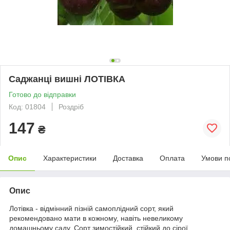
Саджанці вишні ЛОТІВКА
Готово до відправки
Код: 01804
Роздріб
147
₴
Опис
Характеристики
Доставка
Оплата
Умови п
Опис
Лотівка - відмінний пізній самоплідний сорт, який
рекомендовано мати в кожному, навіть невеликому
домашньому саду. Сорт зимостійкий, стійкий до сірої