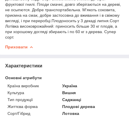
фруктової гнилі. Плоди смачні, довго зберігаються на дереві,
не осыпются. Добре транспортабельна. М'якоть соковита,
приємна на смак, добре застосовна до вживання і в свіжому
вигляді, і при переробці.Плодоносить у 3 декаді липня.Сорт
Лотівка високоврожайний: приносить більше 30 кг плодів, а
при хорошому догляді збирають і по 60 кг з дерева. Супер
сорт.
Приховати
Характеристики
Основні атрибути
Країна виробник
Україна
Культура
Вишня
Тип продукції
Саджанці
Життєва форма
Плодові дерева
Сорт/Гібрид
Лотовка