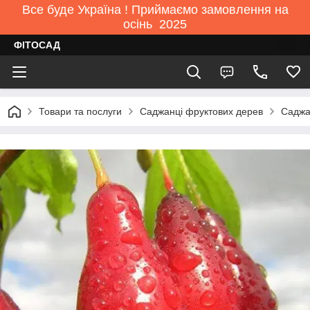
Все буде Україна ! Приймаємо замовлення на
осінь 2025
ФІТОСАД
Товари та послуги
Саджанці фруктових дерев
Саджа