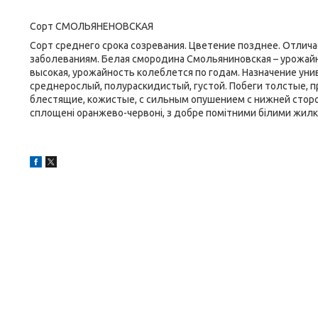
Сорт СМОЛЬЯНЕНОВСКАЯ
Сорт среднего срока созревания. Цветение позднее. Отлич
заболеваниям. Белая смородина Смольяниновская – урожайн
высокая, урожайность колеблется по годам. Назначение унив
среднерослый, полураскидистый, густой. Побеги толстые, 
блестящие, кожистые, с сильным опушением с нижней стороны.
сплощені оранжево-червоні, з добре помітними білими жилк