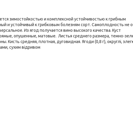
ается зимостойкостью и комплексной устойчивостью к грибным
ый и устойчивый к грибковым болезням сорт. Самоплодность не 
ерсальное. Из ягод получается вино высокого качества. Куст
прямые, опушенные, матовые. Листья среднего размера, темно-зел
 Кисть средняя, плотная, дуговидная. Ягоди (0,8 г), округлі, злег
ами, сухим відривом