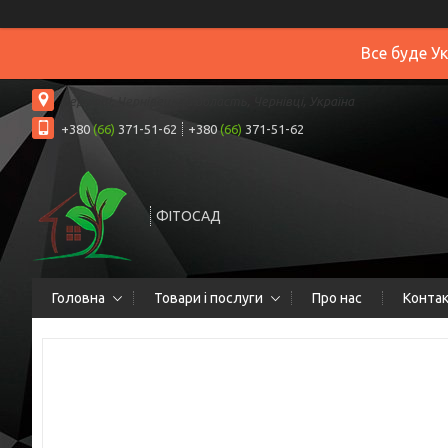
Все буде У
Чернівці, Чернівецька область, Чернівці, Україна
+380
(66)
371-51-62
+380
(66)
371-51-62
ФІТОСАД
Головна
Товари і послуги
Про нас
Конта