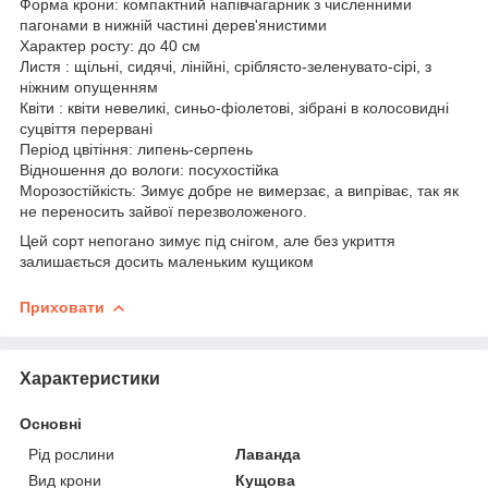
Форма крони: компактний напівчагарник з численними
пагонами в нижній частині дерев'янистими
Характер росту: до 40 см
Листя : щільні, сидячі, лінійні, сріблясто-зеленувато-сірі, з
ніжним опущенням
Квіти : квіти невеликі, синьо-фіолетові, зібрані в колосовидні
суцвіття перервані
Період цвітіння: липень-серпень
Відношення до вологи: посухостійка
Морозостійкість: Зимує добре не вимерзає, а випріває, так як
не переносить зайвої перезволоженого.
Цей сорт непогано зимує під снігом, але без укриття
залишається досить маленьким кущиком
Приховати
Характеристики
Основні
Рід рослини
Лаванда
Вид крони
Кущова