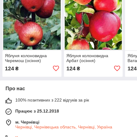
Яблуня колоновидна
Яблуня колоновидна
Яблу
Черемош (осіння)
Арбат (осіння)
Вата
124
124
124
₴
₴
Про нас
100% позитивних з 222 відгуків за рік
Працює з 25.12.2018
м. Чернівці
Чернівці, Чернівецька область, Чернівці, Україна