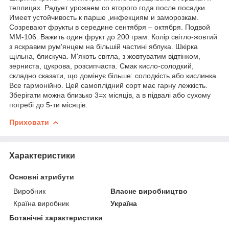
теплицах. Радует урожаем со второго года после посадки.
Имеет устойчивость к парше ,инфекциям и заморозкам.
Созревают фрукты в середине сентября – октября. Подвой
ММ-106. Важить один фрукт до 200 грам. Колір світло-жовтий
з яскравим рум'янцем на більшій частині яблука. Шкірка
щільна, блискуча. М'якоть світла, з жовтуватим відтінком,
зерниста, цукрова, розсипчаста. Смак кисло-солодкий,
складно сказати, що домінує більше: солодкість або кислинка.
Все гармонійно. Цей самоплідний сорт має гарну лежкість.
Зберігати можна близько 3=х місяців, а в підвалі або сухому
погребі до 5-ти місяців.
Приховати
Характеристики
Основні атрибути
Виробник
Власне виробництво
Країна виробник
Україна
Ботанічні характеристики