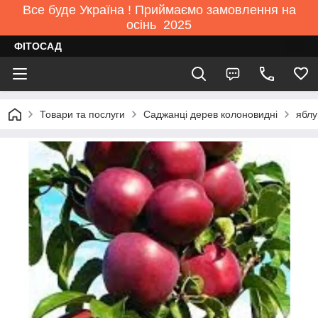
Все буде Україна ! Приймаємо замовлення на
осінь 2025
ФІТОСАД
Товари та послуги
Саджанці дерев колоновидні
яблу