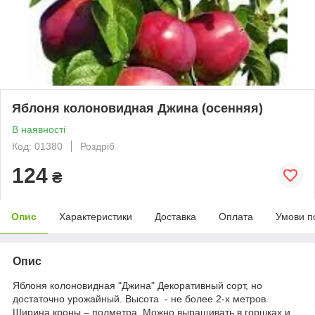
Яблоня колоновидная Джина (осенняя)
В наявності
Код: 01380
Роздріб
124
₴
Опис
Характеристики
Доставка
Оплата
Умови п
Опис
Яблоня колоновидная "Джина" Декоративный сорт, но
достаточно урожайный. Высота - не более 2-х метров.
Ширина кроны – полметра. Можно выращивать в горшках и