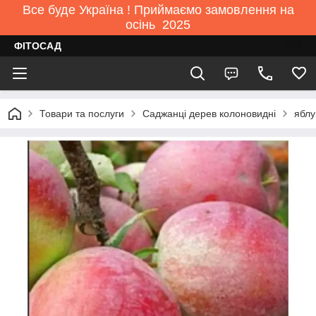
Все буде Україна ! Приймаємо замовлення на
осінь 2025
ФІТОСАД
Товари та послуги
Саджанці дерев колоновидні
яблу