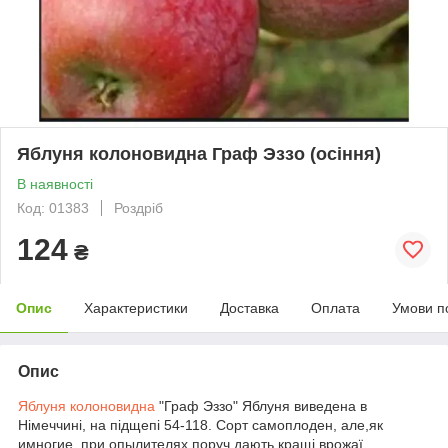
Яблуня колоновидна Граф Эззо (осіння)
В наявності
Код: 01383
Роздріб
124
₴
Опис
Характеристики
Доставка
Оплата
Умови п
Опис
Яблуня колоновидна
"Граф Эззо" Яблуня виведена в
Німеччині, на підщепі 54-118. Сорт самоплоден, але,як
имногие, при опылителях поруч дають кращі врожаї.