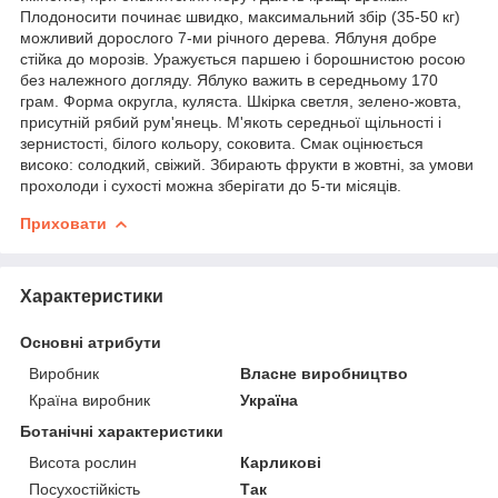
Плодоносити починає швидко, максимальний збір (35-50 кг)
можливий дорослого 7-ми річного дерева. Яблуня добре
стійка до морозів. Уражується паршею і борошнистою росою
без належного догляду. Яблуко важить в середньому 170
грам. Форма округла, куляста. Шкірка светля, зелено-жовта,
присутній рябий рум'янець. М'якоть середньої щільності і
зернистості, білого кольору, соковита. Смак оцінюється
високо: солодкий, свіжий. Збирають фрукти в жовтні, за умови
прохолоди і сухості можна зберігати до 5-ти місяців.
Приховати
Характеристики
Основні атрибути
Виробник
Власне виробництво
Країна виробник
Україна
Ботанічні характеристики
Висота рослин
Карликові
Посухостійкість
Так